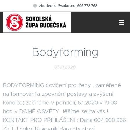
zbudecska@sokol.eu, 606 778 768
Bodyforming
01.01.2020
BODYFORMING ( cvičení pro ženy , zaměřené
na formování a zpevnění postavy a zvýšení
kondice) začínáme v pondělí, 6.1.2020 v 19.00
hod v DOMĚ OSVĚTY, těšíme se na vás !
KONTAKT PRO PŘIHLÁŠENÍ : Dana 604 938 966
Za T.J.Sokol Rakovník Bára Ebertová