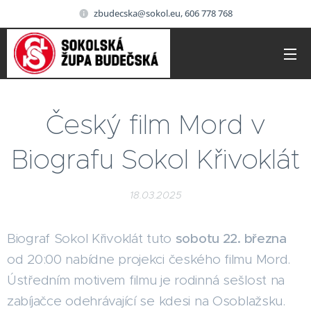
zbudecska@sokol.eu, 606 778 768
Český film Mord v
Biografu Sokol Křivoklát
18.03.2025
Biograf Sokol Křivoklát tuto
sobotu 22. března
od 20:00 nabídne projekci českého filmu Mord.
Ústředním motivem filmu je rodinná sešlost na
zabíjačce odehrávající se kdesi na Osoblažsku.