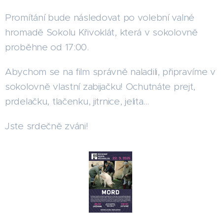
Promítání bude následovat po volební valné
hromadě Sokolu Křivoklát, která v sokolovně
proběhne od 17:00.
Abychom se na film správně naladili, připravíme v
sokolovně vlastní zabijačku! Ochutnáte prejt,
prdelačku, tlačenku, jitrnice, jelita…
Jste srdečně zváni!