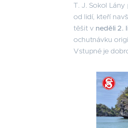
T. J. Sokol Lány
od lidí, kteří na
těšit v
neděli 2. 
ochutnávku origi
Vstupné je dobr