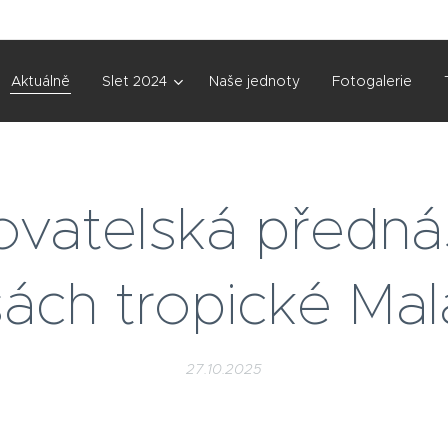
Aktuálně
Slet 2024
Naše jednoty
Fotogalerie
ovatelská předná
ách tropické Mal
27.10.2025