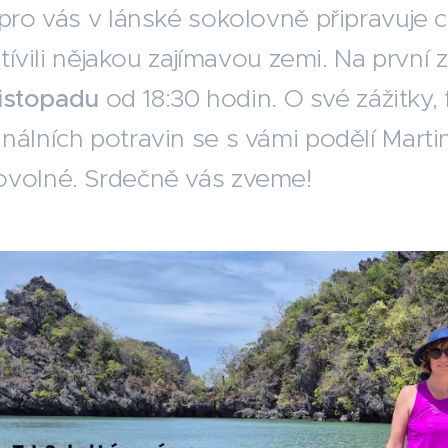
 pro vás v lánské sokolovně připravuje
vštívili nějakou zajímavou zemi. Na první
listopadu
od 18:30 hodin. O své zážitky, 
nálních potravin se s vámi podělí Martin
ovolné. Srdečně vás zveme!