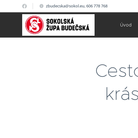
zbudecska@sokol.eu, 606 778 768
Úvod
Cest
krás