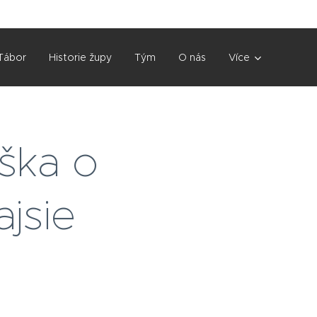
Tábor
Historie župy
Tým
O nás
Více
ška o
ajsie