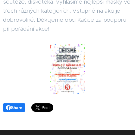
soutěže, diskotéka, vyhlásíme nejlepší masky ve
třech různých kategoriích. Vstupné na akci je
dobrovolné. Děkujeme obci Kačice za podporu
při pořádání akce!
Share