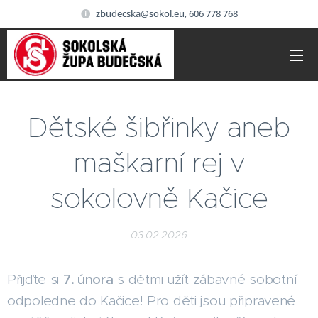
zbudecska@sokol.eu, 606 778 768
Dětské šibřinky aneb
maškarní rej v
sokolovně Kačice
03.02.2026
Přijďte si
7. února
s dětmi užít zábavné sobotní
odpoledne do Kačice! Pro děti jsou připravené