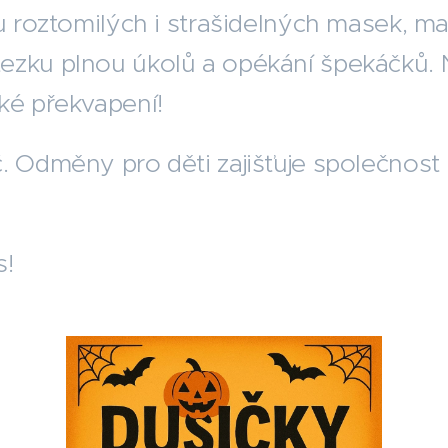
u roztomilých i strašidelných masek, mal
ezku plnou úkolů a opékání špekáčků. 
ké překvapení!
. Odměny pro děti zajišťuje společnost
s!