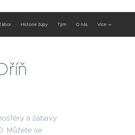
Tábor
Historie župy
Tým
O nás
Více
Dříň
mosféry a zábavy
0. Můžete se