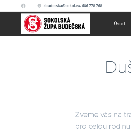
zbudecska@sokol.eu, 606 778 768
Úvod
Duš
Zveme vás na tr
pro celou rodinu