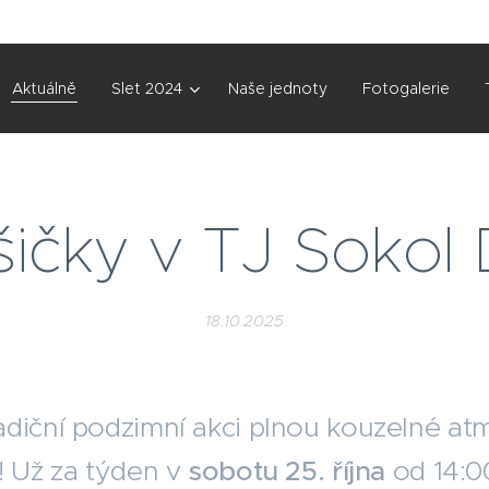
Aktuálně
Slet 2024
Naše jednoty
Fotogalerie
ičky v TJ Sokol 
18.10.2025
adiční podzimní akci plnou kouzelné at
! Už za týden v
sobotu 25. října
od 14:0