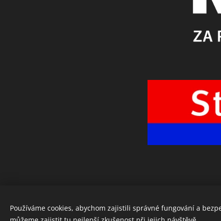
Používáme cookies, abychom zajistili správné fungování a bezp
můžeme zajistit tu nejlepší zkušenost při jejich návštěvě.