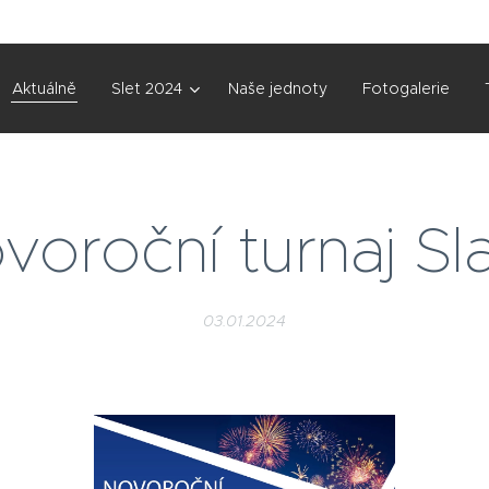
Aktuálně
Slet 2024
Naše jednoty
Fotogalerie
voroční turnaj Sl
03.01.2024