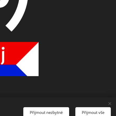
Přijmout nezbytné
Přijmout vše