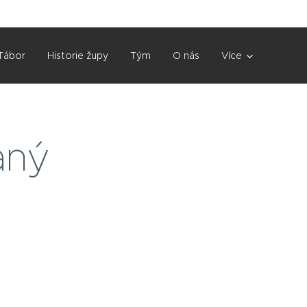
Tábor
Historie župy
Tým
O nás
Více
aný