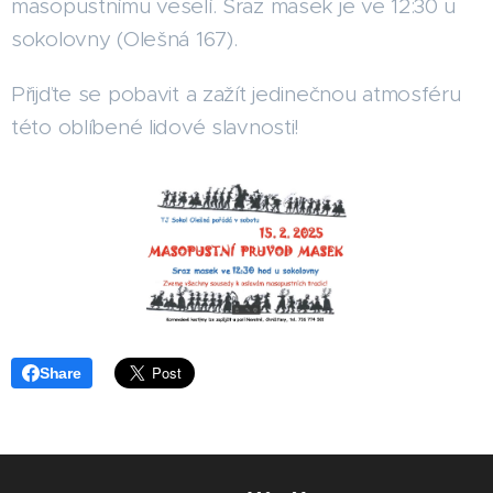
masopustnímu veselí. Sraz masek je ve 12:30 u
sokolovny (Olešná 167).
Přijďte se pobavit a zažít jedinečnou atmosféru
této oblíbené lidové slavnosti!
Share