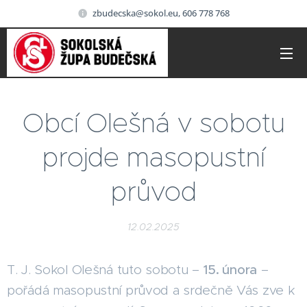
zbudecska@sokol.eu, 606 778 768
Obcí Olešná v sobotu
projde masopustní
průvod
12.02.2025
T. J. Sokol Olešná tuto sobotu –
15. února
–
pořádá masopustní průvod a srdečně Vás zve k