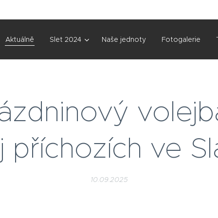
Aktuálně
Slet 2024
Naše jednoty
Fotogalerie
ázdninový volejb
j příchozích ve 
10.09.2025