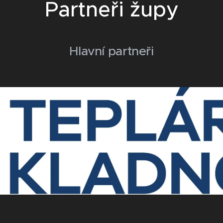
Partneři župy
Hlavní partneři