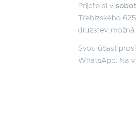
Přijďte si v
sobotu
Třebízského 625
družstev, možná 
Svou účast pros
WhatsApp. Na vš