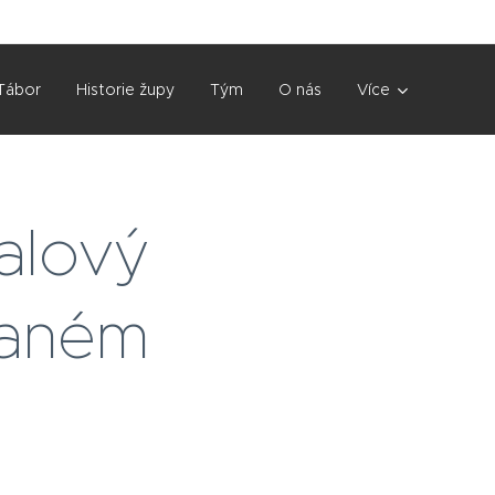
Tábor
Historie župy
Tým
O nás
Více
alový
Slaném