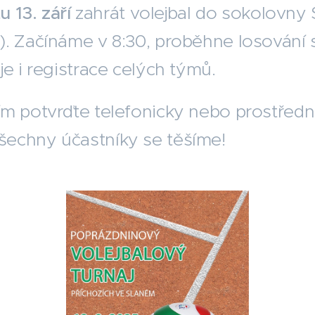
 13. září
zahrát volejbal do sokolovny S
). Začínáme v 8:30, proběhne losování
je i registrace celých týmů.
ím potvrďte telefonicky nebo prostředn
echny účastníky se těšíme!