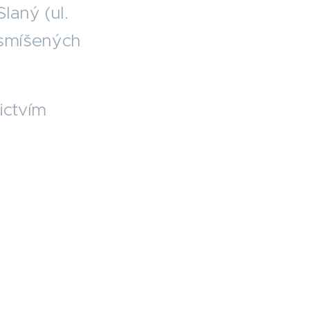
laný (ul.
 smíšených
ictvím