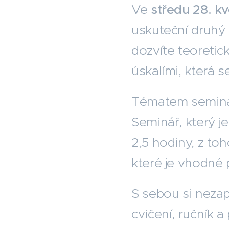
Ve
středu 28. k
uskuteční druhý 
dozvíte teoretic
úskalími, která se
Tématem seminá
Seminář, který j
2,5 hodiny, z to
které je vhodné 
S sebou si neza
cvičení, ručník a p