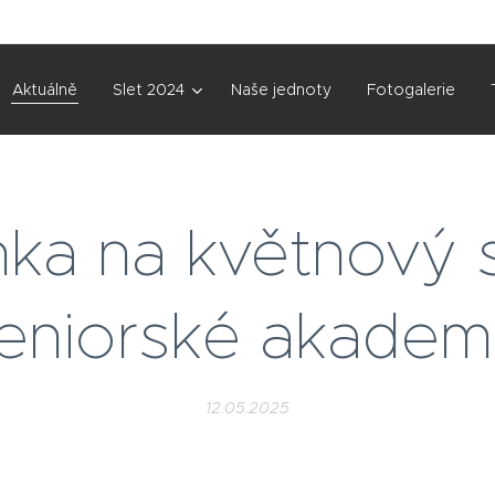
Aktuálně
Slet 2024
Naše jednoty
Fotogalerie
ka na květnový 
eniorské akadem
12.05.2025