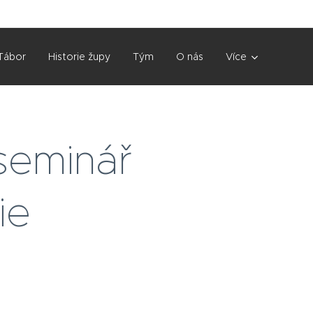
Tábor
Historie župy
Tým
O nás
Více
seminář
ie