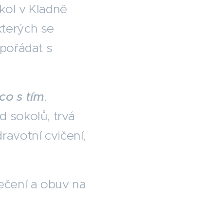
kol v Kladně
kterých se
ypořádat s
 co s tím
.
d sokolů, trvá
ravotní cvičení,
ečení a obuv na