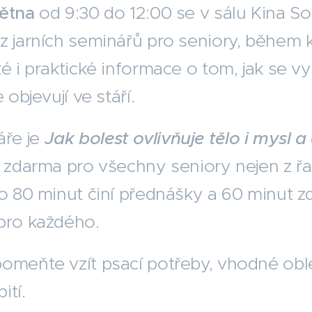
větna
od 9:30 do 12:00 se v sálu Kina So
z jarních seminářů pro seniory, během 
ké i praktické informace o tom, jak se v
 objevují ve stáří.
ře je
Jak bolest ovlivňuje tělo i mysl a
e zdarma pro všechny seniory nejen z řa
ho 80 minut činí přednášky a 60 minut zd
pro každého.
pomeňte vzít psací potřeby, vhodné obl
ití.