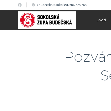
zbudecska@sokol.eu, 606 778 768
Úvod
Pozván
S