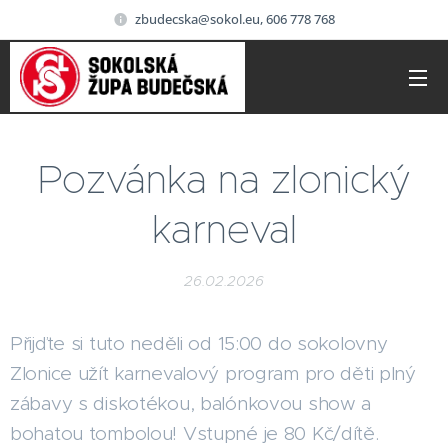
zbudecska@sokol.eu, 606 778 768
Pozvánka na zlonický
karneval
26.02.2026
Přijďte si tuto neděli od 15:00 do sokolovny
Zlonice užít karnevalový program pro děti plný
zábavy s diskotékou, balónkovou show a
bohatou tombolou! Vstupné je 80 Kč/dítě.