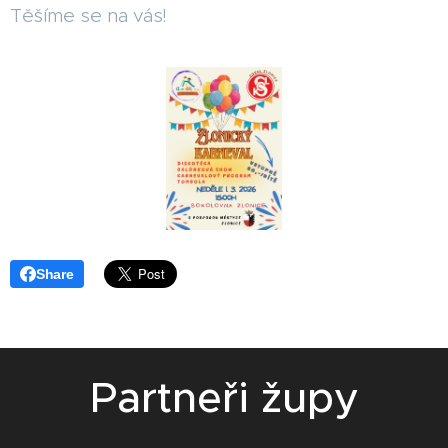
Těšíme se na vás!
Share
Partneři župy