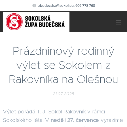
zbudecska@sokol.eu, 606 778 768
Prázdninový rodinný
výlet se Sokolem z
Rakovníka na Olešnou
21.07.2025
Výlet pořádá T. J. Sokol Rakovník v rámci
Sokolského léta. V
neděli 27. července
vyrazíme