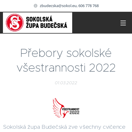
zbudecska@sokol.eu, 606 778 768
Přebory sokolské
všestrannosti 2022
01.03.2022
Sokolská župa Budečská zve všechny cvičence