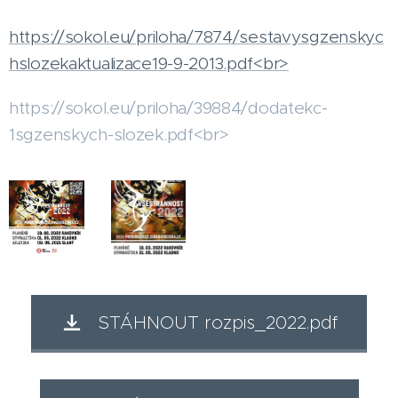
https://sokol.eu/priloha/7874/sestavysgzenskyc
hslozekaktualizace19-9-2013.pdf<br>
https://sokol.eu/priloha/39884/dodatekc-
1sgzenskych-slozek.pdf<br>
STÁHNOUT rozpis_2022.pdf