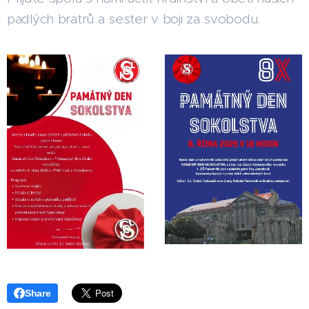
padlých bratrů a sester v boji za svobodu.
Share