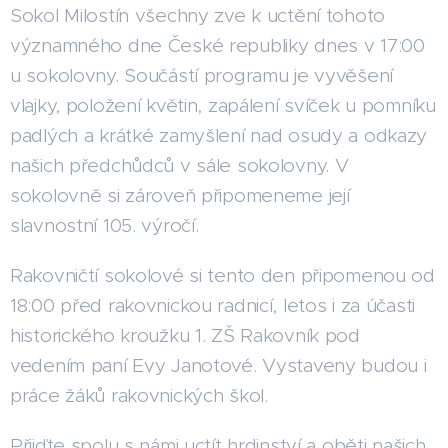
Sokol Milostín všechny zve k uctění tohoto
významného dne České republiky dnes v 17:00
u sokolovny. Součástí programu je vyvěšení
vlajky, položení květin, zapálení svíček u pomníku
padlých a krátké zamyšlení nad osudy a odkazy
našich předchůdců v sále sokolovny. V
sokolovně si zároveň připomeneme její
slavnostní 105. výročí.
Rakovničtí sokolové si tento den připomenou od
18:00 před rakovnickou radnicí, letos i za účasti
historického kroužku 1. ZŠ Rakovník pod
vedením paní Evy Janotové. Vystaveny budou i
práce žáků rakovnických škol.
Přijďte spolu s námi uctít hrdinství a oběti našich