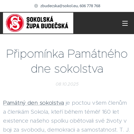
zbudecska@sokol.eu, 606 778 768
Připomínka Památného
dne sokolstva
08.10.2025
Památný den sokolstva
je poctou všem členům
a členkám Sokola, kteří během téměř 160 let
existence našeho spolku obětovali své životy v
boji za svobodu, demokracii a samostatnost. T. J.