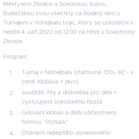
Městysem Zlonice a Sokolskou župou
Budečskou zvou všechny na Rodiiný den s
Turnajem v nohejbalu trojic, který se uskuteční v
neděli 4. září 2022 od 12:00 na hřišti u Sokolovny
Zlonice.
Program:
Turnaj v Nohejbalu (startovné 100,- Kč - v
ceně Klobása + pivo)
soutěžě, hry a diskotéka pro děti +
vystoupení sokolského hosta
Grilování klobás a další občerstvení
formou "Potluck"
Ocenení nejlepšího doneseného