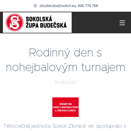
zbudecska@sokol.eu, 606 778 768
Rodinný den s
nohejbalovým turnajem
15.08.2022
Tělocvičná jednota Sokol Zlonice ve spolupráci s