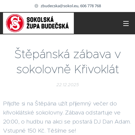
zbudecska@sokol.eu, 606 778 768
Štěpánská zábava v
sokolovně Křivoklát
22.12.2025
Přijďte si na Štěpána užít příjemný večer do
křivoklátské sokolovny. Zábava odstartuje ve
20:00, o hudbu na akci se postará DJ Dan Adam.
Vstupné 150 Kč. Těšíme se!