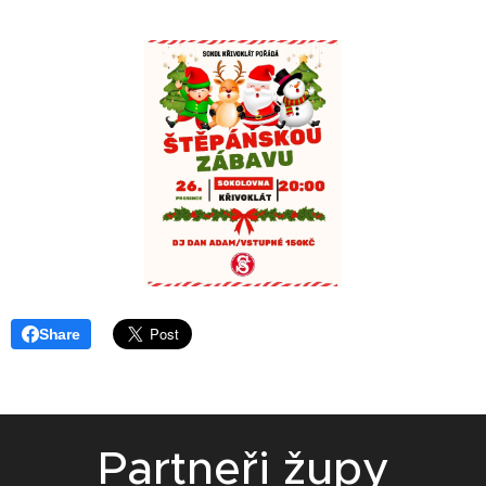
Share
Partneři župy