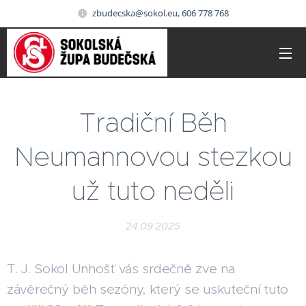
zbudecska@sokol.eu, 606 778 768
Tradiční Běh
Neumannovou stezkou
už tuto neděli
24.09.2025
T. J. Sokol Unhošť vás srdečně zve na
závěrečný běh sezóny, který se uskuteční tuto