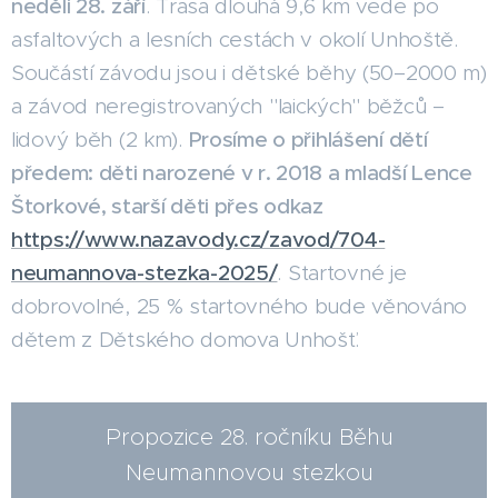
neděli 28. září
. Trasa dlouhá 9,6 km vede po
asfaltových a lesních cestách v okolí Unhoště.
Součástí závodu jsou i dětské běhy (50–2000 m)
a závod neregistrovaných "laických" běžců –
lidový běh (2 km).
Prosíme o přihlášení dětí
předem: děti narozené v r. 2018 a mladší Lence
Štorkové, starší děti přes odkaz
https://www.nazavody.cz/zavod/704-
neumannova-stezka-2025/
. Startovné je
dobrovolné, 25 % startovného bude věnováno
dětem z Dětského domova Unhošť.
Propozice 28. ročníku Běhu
Neumannovou stezkou