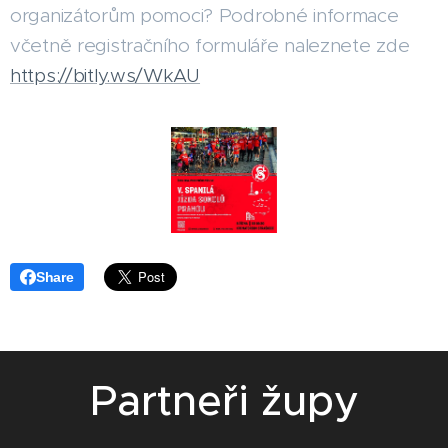
organizátorům pomoci? Podrobné informace
včetně registračního formuláře naleznete zde
https://bitly.ws/WkAU
Share
Partneři župy