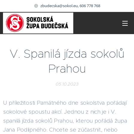
zbudecska@sokol.eu, 606 778 768
V. Spanilá jízda sokolů
Prahou
05.10.2023
U příležitosti Památného dne sokolstva pořádají
sokolové spoustu akcí. Jednou z nich je i V.
spanilá jízda sokolů Prahou, kterou pořádá župa
Jana Podlipného. Chcete se zúčastnit, nebo