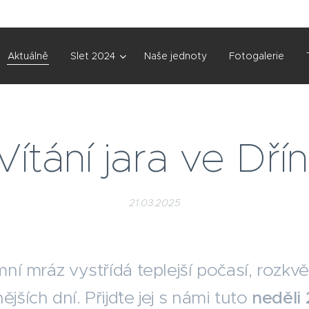
Aktuálně
Slet 2024
Naše jednoty
Fotogalerie
Vítání jara ve Dřín
21.03.2025
imní mráz vystřídá teplejší počasí, rozkvě
ějších dní. Přijďte jej s námi tuto
neděli 