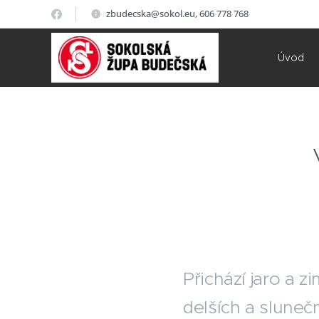
zbudecska@sokol.eu, 606 778 768
Úvod
Přichází jaro a z
delších a slunečn