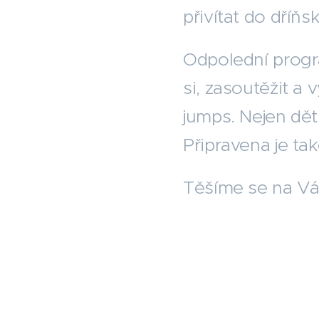
přivítat do dříňs
Odpolední progr
si, zasoutěžit a
jumps. Nejen děti
Připravena je tak
Těšíme se na Vá