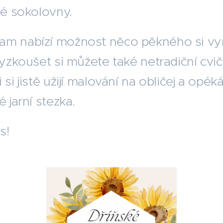
ké sokolovny.
am nabízí možnost něco pěkného si vyr
 vyzkoušet si můžete také netradiční cv
 si jistě užijí malování na obličej a opé
é jarní stezka.
s!