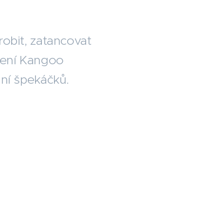
obit, zatancovat
ičení Kangoo
kání špekáčků.