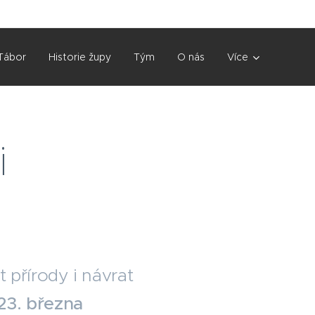
Tábor
Historie župy
Tým
O nás
Více
i
t přírody i návrat
23. března