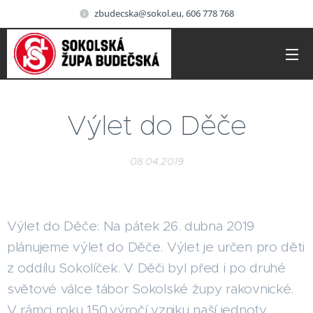
zbudecska@sokol.eu, 606 778 768
Výlet do Děče
08.04.2019
Výlet do Děče: Na pátek 26. dubna 2019
plánujeme výlet do Děče. Výlet je určen pro děti
z oddílu Sokolíček. V Děči byl před i po druhé
světové válce tábor Sokolské župy rakovnické.
V rámci roku 150.výročí vzniku naší jednoty