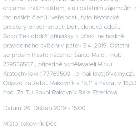
chceme i našim dětem, ale i ostatním zájemcům z
řad našich členů i veřejnosti, tyto historické
prostory připomenout. Děti, členové oddílu
Sokolíček obdrží přihlášky k účasti na hodině
pravidelného cvičení v pátek 5.4. 2019. Ostatní
se prosím hlaste náčelnici Šárce Malé , mob .
739556567 , případně vzdělavateli Mirku
Kratochvílovi ( 77769500 , e-mail krat.j@volny.cz).
Odjezd ze žel.st. Rakovník v 15,11 a návrat v 16,53
hod. Za T.J Sokol Rakovník Bára Ebertová
Datum: 26. Duben 2019 - 15:00
Místo: rakovník-Děč