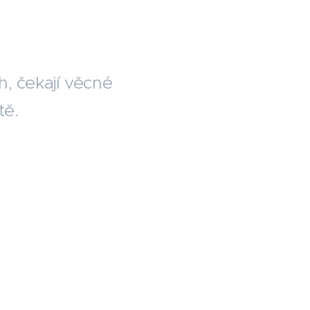
h, čekají věcné
tě.