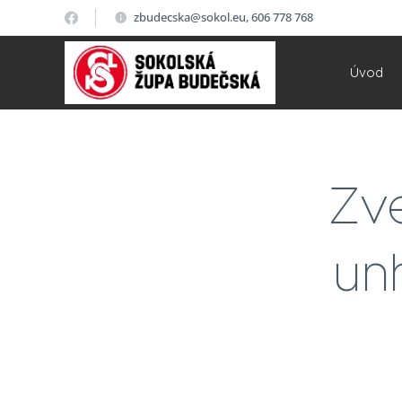
zbudecska@sokol.eu, 606 778 768
Úvod
Zve
un