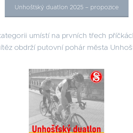
Unhošťský duatlon 2025 – propozice
 kategorii umístí na prvních třech příčkác
vítěz obdrží putovní pohár města Unhoš