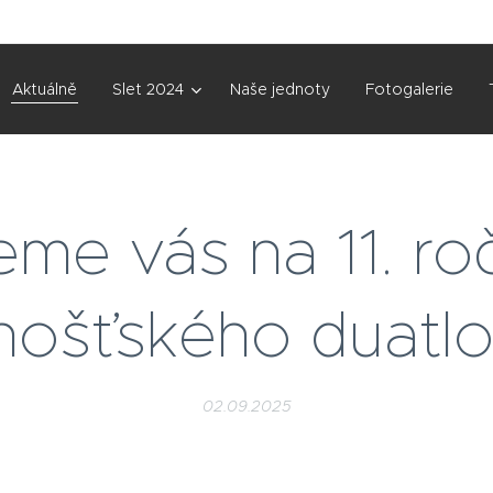
Aktuálně
Slet 2024
Naše jednoty
Fotogalerie
me vás na 11. ro
hošťského duatlo
02.09.2025