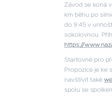
Závod se koná 
km běhu po silni
do 9:45 v unhošť
sokolovnou. Přih
https://www.naz
Startovné pro př
Propozice je ke 
navštívit také
we
spolu se spolke