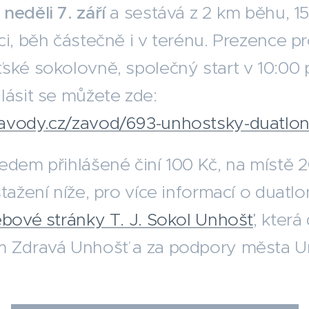
v
neděli 7. září
a sestává z 2 km běhu, 15
ci, běh částečně i v terénu. Prezence 
ské sokolovně, společný start v 10:00 
lásit se můžete zde:
avody.cz/zavod/693-unhostsky-duatlo
edem přihlášené činí 100 Kč, na místě 
stažení níže, pro více informací o duat
bové stránky T. J. Sokol Unhošť
, která
m Zdravá Unhošť a za podpory města U