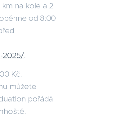
 km na kole a 2
proběhne od 8:00
před
n-2025/
.
200 Kč.
lonu můžete
 duatlon pořádá
nhoště.