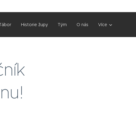
Tábor
Historie župy
Tým
O nás
Více
čník
nu!